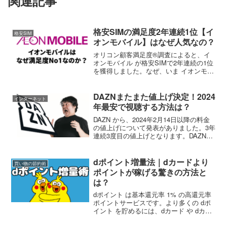
関連記事
格安SIMの満足度2年連続1位【イ
格安SIM
オンモバイル】はなぜ人気なの？
オリコン顧客満足度®調査によると、イ
オンモバイル が格安SIMで2年連続の1位
を獲得しました。なぜ、いま イオンモバ
イル が人気なのでしょうか？この記事で
は、その理由を解説します。料金プラン
の多さイオンモバイル の音声通話プラン
DAZNまたまた値上げ決定！2024
インターネット
ではデータ容...
年最安で視聴する方法は？
DAZN から、2024年2月14日以降の料金
の値上げについて発表がありました。3年
連続3度目の値上げとなります。DAZN新
料金 2024DAZN（DAZN Standard）およ
び DAZN for docomo など各サービスの新
料金は...
dポイント増量法｜dカードより
買い物の節約術
ポイントが稼げる驚きの方法と
は？
dポイント は基本還元率 1% の高還元率
ポイントサービスです。より多くの dポ
イント を貯めるには、dカード や dカー
ドGOLD を使うのが一般的です。dカード
年会費無料カードの利用で 1% 還元dカー