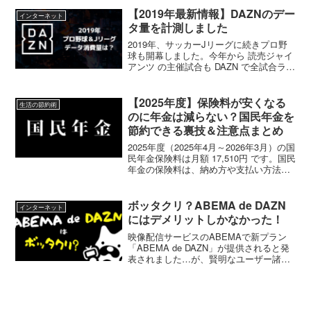
ドGOLDドコモのスマホ料金やドコ...
【2019年最新情報】DAZNのデー
インターネット
タ量を計測しました
2019年、サッカーJリーグに続きプロ野
球も開幕しました。今年から 読売ジャイ
アンツ の主催試合も DAZN で全試合ライ
ブ配信されます。自宅だけではなく、外
出先でも観戦したいサッカーファン・野
球ファンの方が気になるのはデータ通信
【2025年度】保険料が安くなる
生活の節約術
量ですよね...
のに年金は減らない？国民年金を
節約できる裏技＆注意点まとめ
2025年度（2025年4月～2026年3月）の国
民年金保険料は月額 17,510円 です。国民
年金の保険料は、納め方や支払い方法を
変えることで安くお得にすることができ
ます。ここで紹介する方法で保険料が安
くなっても、そのぶん受け取れる年金
ボッタクリ？ABEMA de DAZN
インターネット
は...
にはデメリットしかなかった！
映像配信サービスのABEMAで新プラン
「ABEMA de DAZN」が提供されると発
表されました…が、賢明なユーザー諸君
はこの新プランには決して手を出しては
いけません。ちょっと調べてみたとこ
ろ、ABEMA de DAZN はデメリットしか
ない「いったい誰が契約するの？」と言