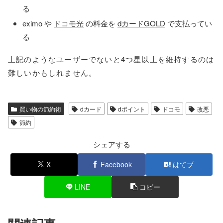
る
eximo や
ドコモ光
の料金を
dカードGOLD
で支払ってい
る
上記のようなユーザーでないと4つ星以上を維持するのは
難しいかもしれません。
買い物の節約術
dカード
dポイント
ドコモ
改悪
節約
シェアする
X
Facebook
はてブ
LINE
コピー