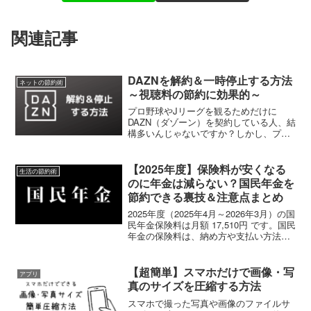
関連記事
DAZNを解約＆一時停止する方法
ネットの節約術
～視聴料の節約に効果的～
プロ野球やJリーグを観るためだけに
DAZN（ダゾーン）を契約している人、結
構多いんじゃないですか？しかし、プロ
野球だと11～3月、Jリーグだと12月～2
月の間は公式戦がありません。試合のな
い数か月の間、DAZN を全く観なくても
【2025年度】保険料が安くなる
生活の節約術
毎月視聴料...
のに年金は減らない？国民年金を
節約できる裏技＆注意点まとめ
2025年度（2025年4月～2026年3月）の国
民年金保険料は月額 17,510円 です。国民
年金の保険料は、納め方や支払い方法を
変えることで安くお得にすることができ
ます。ここで紹介する方法で保険料が安
くなっても、そのぶん受け取れる年金
【超簡単】スマホだけで画像・写
アプリ
は...
真のサイズを圧縮する方法
スマホで撮った写真や画像のファイルサ