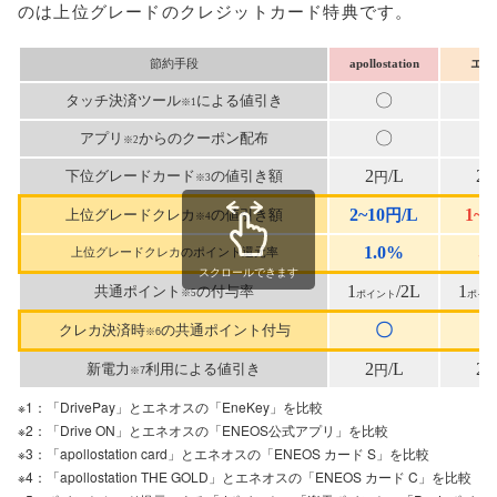
のは上位グレードのクレジットカード特典です。
節約手段
apollostation
エネ
〇
タッチ決済ツール
による値引き
※1
〇
アプリ
からのクーポン配布
※2
2
/L
2
下位グレードカード
の値引き額
円
※3
2~10
/L
1~7
上位グレードクレカ
の値引き額
円
※4
1.0%
な
上位グレードクレカのポイント還元率
スクロールできます
1
/2L
1
共通ポイント
の付与率
※5
ポイント
ポイン
〇
クレカ決済時
の共通ポイント付与
※6
2
/L
2
新電力
利用による値引き
円
※7
※1：「DrivePay」とエネオスの「EneKey」を比較
※2：「Drive ON」とエネオスの「ENEOS公式アプリ」を比較
※3：「apollostation card」とエネオスの「ENEOS カード S」を比較
※4：「apollostation THE GOLD」とエネオスの「ENEOS カード C」を比較