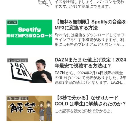
イズを圧縮しましょう。パソコンを使わ
ずスマホだけで簡単にできます。
【無料&無制限】Spotifyの音楽を
アプリ
MP3に変換する方法
Spotifyには楽曲をダウンロードしてオフ
ラインで再生する機能がありますが、利
用には有料のプレミアムアカウントが必
要です。また、ダウンロードした楽曲に
はDRMという強力なコピーガードがかか
っているため、基本的にSpotifyアプリで
DAZNまたまた値上げ決定！2024
インターネット
しか再...
年最安で視聴する方法は？
DAZN から、2024年2月14日以降の料金
の値上げについて発表がありました。3年
連続3度目の値上げとなります。DAZN新
料金 2024DAZN（DAZN Standard）およ
び DAZN for docomo など各サービスの新
料金は...
【3秒で分かる】なぜ dカード
買い物の節約術
GOLD は学生に解禁されたのか？
この記事を読めば3秒で分かるよ。