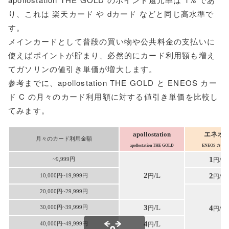
り、これは 楽天カード や dカード などと同じ高水準で
す。
メインカードとして普段の買い物や公共料金の支払いに
使えばポイントが貯まり、必然的にカード利用額も増え
てガソリンの値引き単価が増大します。
参考までに、apollostation THE GOLD と ENEOS カー
ド C の月々のカード利用額に対する値引き単価を比較し
てみます。
apollostation
エネオ
月々のカード利用金額
apollostation THE GOLD
ENEOS カード
1
/L
~9,999円
円
2
/L
2
/L
円
10,000円~19,999円
円
20,000円~29,999円
3
/L
4
/L
30,000円~39,999円
円
円
4
/L
40,000円~49,999円
円