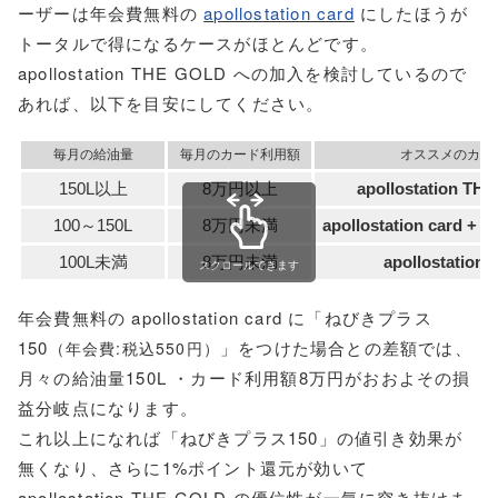
ーザーは年会費無料の
apollostation card
にしたほうが
トータルで得になるケースがほとんどです。
apollostation THE GOLD への加入を検討しているので
あれば、以下を目安にしてください。
毎月の給油量
毎月のカード利用額
オススメのカー
150L以上
8万円以上
apollostation TH
100～150L
8万円未満
apollostation card +
ね
100L未満
8万円未満
apollostation 
スクロールできます
年会費無料の apollostation card に「ねびきプラス
150
」をつけた場合との差額では、
（年会費:税込550円）
月々の給油量150L ・カード利用額8万円がおおよその損
益分岐点になります。
これ以上になれば「ねびきプラス150」の値引き効果が
無くなり、さらに1%ポイント還元が効いて
apollostation THE GOLD の優位性が一気に突き抜けま