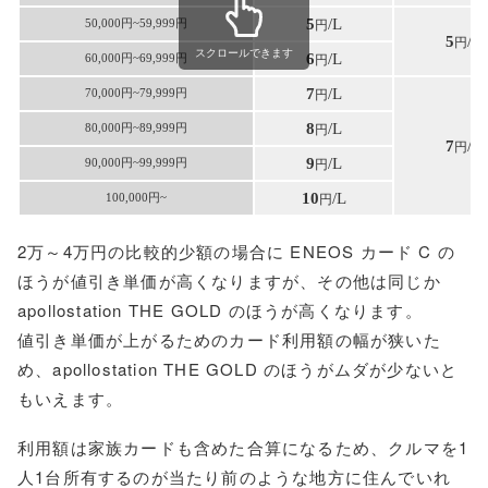
5
/L
50,000円~59,999円
円
5
/L
円
スクロールできます
6
/L
60,000円~69,999円
円
7
/L
70,000円~79,999円
円
8
/L
80,000円~89,999円
円
7
/L
円
9
/L
90,000円~99,999円
円
10
/L
100,000円~
円
2万～4万円の比較的少額の場合に ENEOS カード C の
ほうが値引き単価が高くなりますが、その他は同じか
apollostation THE GOLD のほうが高くなります。
値引き単価が上がるためのカード利用額の幅が狭いた
め、apollostation THE GOLD のほうがムダが少ないと
もいえます。
利用額は家族カードも含めた合算になるため、クルマを1
人1台所有するのが当たり前のような地方に住んでいれ