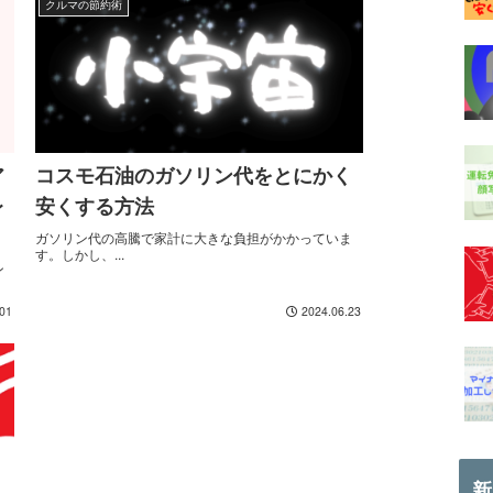
クルマの節約術
ア
コスモ石油のガソリン代をとにかく
レ
安くする方法
ガソリン代の高騰で家計に大きな負担がかかっていま
す。しかし、...
ン
.01
2024.06.23
新