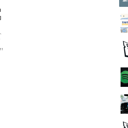
ョ
的
か
出
.11