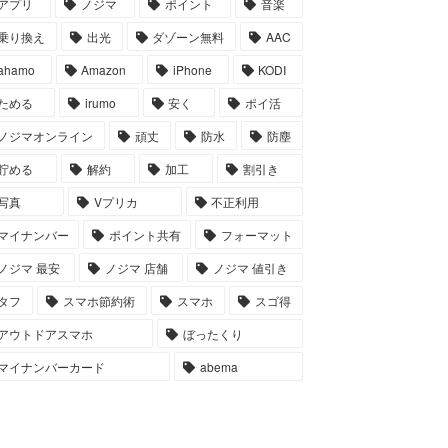
アプリ
ノジマ
ポイント
音楽
乗り換え
出光
ダゾーン無料
AAC
ahamo
Amazon
iPhone
KODI
ためる
irumo
安く
ポイ活
ノジマオンライン
頑丈
防水
防塵
貯める
解約
加工
割引き
写真
Vプリカ
不正利用
マイナンバー
ポイント共有
フォーマット
ノジマ 最安
ノジマ 店舗
ノジマ 値引き
タフ
スマホ節約術
スマホ
スゴ得
アウトドアスマホ
ぼったくり
マイナンバーカード
abema