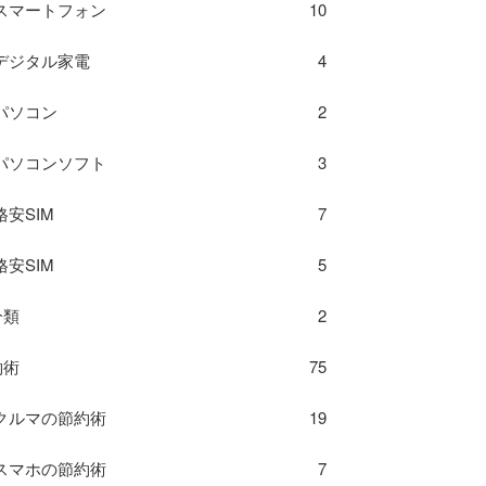
スマートフォン
10
デジタル家電
4
パソコン
2
パソコンソフト
3
格安SIM
7
格安SIM
5
分類
2
約術
75
クルマの節約術
19
スマホの節約術
7