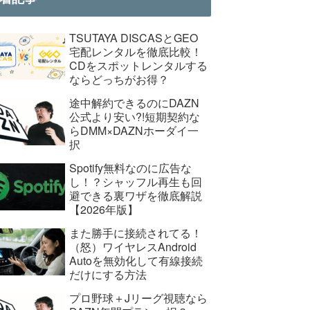
TSUTAYA DISCASとGEO
宅配レンタルを徹底比較！
CDをスポットレンタルする
ならどっちがお得？
途中解約できるのにDAZN
公式より安い?!短期契約な
らDMM×DAZNホーダイ一
択
Spotify無料なのに広告な
し！？シャッフル再生も回
避できる裏ワザを徹底解説
【2026年版】
また勝手に接続されてる！
（怒）ワイヤレスAndroid
Autoを無効化して有線接続
だけにする方法
プロ野球＋Jリーグ視聴なら