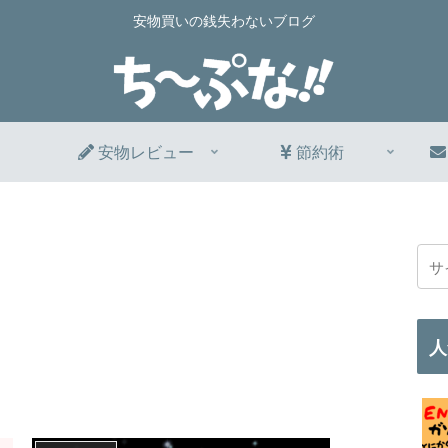
安物買いの銭失わないブログ
安物レビュー
節約術
人