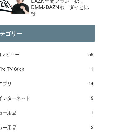
DAZN年間プラン一択？
DMM×DAZNホーダイと比
較
テゴリー
物レビュー
59
ire TV Stick
1
アプリ
14
インターネット
9
カー用品
1
カー用品
2