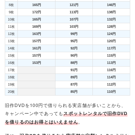
8枚
165円
121円
146円
9枚
172円
113円
138円
10枚
165円
107円
132円
11枚
169円
103円
128円
12枚
163円
99円
124円
13枚
157円
95円
120円
14枚
161円
92円
117円
15枚
157円
90円
115円
16枚
153円
88円
113円
17枚
91円
116円
18枚
89円
114円
19枚
87円
112円
20枚
85円
110円
旧作DVDを100円で借りられる実店舗が多いことから、
キャンペーン中であっても
スポットレンタルで旧作DVD
を借りるのはお得とはいえません
。