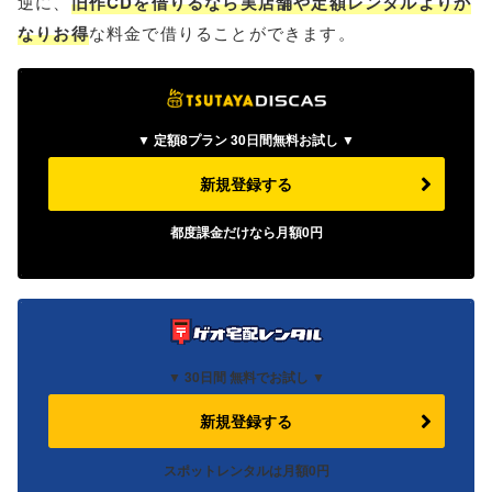
逆に、
旧作CDを借りるなら実店舗や定額レンタルよりか
なりお得
な料金で借りることができます。
▼ 定額8プラン 30日間無料お試し ▼
新規登録する
都度課金だけなら
月額
0
円
▼
30日間 無料でお試し ▼
新規登録する
スポットレンタルは月額0円