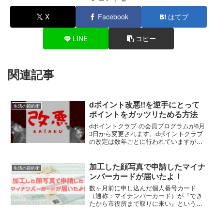
X
Facebook
はてブ
LINE
コピー
関連記事
dポイント改悪!!を逆手にとって
生活の節約術
ポイントをガッツリためる方法
dポイントクラブ の会員プログラムが6月
3日から変更されます。dポイントクラブ
の改定は数年ごとに行われていますが、
今回の変更は "長期契約者冷遇" ともとれ
る改悪です。この記事では、改悪後の d
ポイント でも今までより多くためる方法
加工した顔写真で申請したマイナ
生活の節約術
を紹介し...
ンバーカードが届いたよ！
数ヶ月前に申し込んだ個人番号カード
（通称：マイナンバーカード）が『でき
たから市役所まで取りに来い』という趣
旨の召集令状（ハガキ）が届きましたの