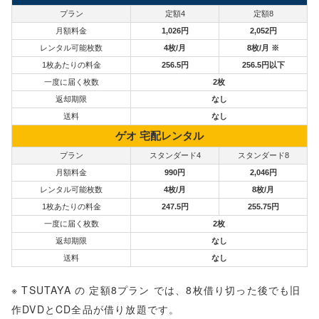
プラン
定額4
定額8
月額料金
1,026円
2,052円
レンタル可能枚数
4枚/月
8枚/月 ※
1枚あたりの料金
256.5円
256.5円以下
一度に届く枚数
2枚
返却期限
なし
送料
なし
ゲオ 宅配レンタル
プラン
スタンダード4
スタンダード8
月額料金
990円
2,046円
レンタル可能枚数
4枚/月
8枚/月
1枚あたりの料金
247.5円
255.75円
一度に届く枚数
2枚
返却期限
なし
送料
なし
※ TSUTAYA の 定額8プラン では、8枚借り切った後でも旧
作DVDとCD全品が借り放題です。