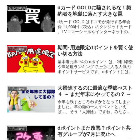
で、さっそく受け取ってきました。スマ
ホアプリを使って少しばかり加工した顔
dカード GOLDに騙されるな！契
生活の節約術
写真を使ったので本当に受け...
約者を地獄に落とす大きな罠
dカード GOLD はドコモが発行する年会
費 11,000円（税込）のクレジットカード
。TVコマーシャルやインターネットのバ
ナー広告でウザいほどお馴染みのゴール
ドカードです。広告では「メチャクチャ
お得なカード」と謳うたっていますが、
期間･用途限定dポイントを賢く使
生活の節約術
賢い当...
い切る方法
基本還元率1%の dポイント は、利用者数
や満足度ランキングで上位に入る人気の
ポイントサービスです。dポイントにはキ
ャンペーンなどで獲得できる「期間･用途
限定」のポイントがあります。期間･用途
限定ポイントは、その名の通り使用でき
大掃除するのに最適な季節べスト
生活の節約術
る用途が決め...
４ ～ まだ年末にやってるの？ ～
今年も残すところわずかとなってしまい
ました。年の瀬の一大イベントといえ
ば…、そう『大掃除』ですね。みなさん
はもうお済みになりましたか？年末の風
物詩ともいえる大掃除。実は大掃除をす
るには年末よりもっと最適でオススメな
dポイントまた改悪？ポイント共
生活の節約術
時季があるのです。そこで今...
有グループが7月に廃止へ