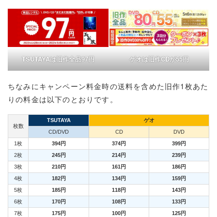
TSUTAYAは旧作全品97円
ゲオは旧作CDが55円
ちなみにキャンペーン料金時の送料を含めた旧作1枚あた
りの料金は以下のとおりです。
TSUTAYA
ゲオ
枚数
CD/DVD
CD
DVD
1枚
394円
374円
399円
2枚
245円
214円
239円
3枚
210円
161円
186円
4枚
182円
134円
159円
5枚
185円
118円
143円
6枚
170円
108円
133円
7枚
175円
100円
125円