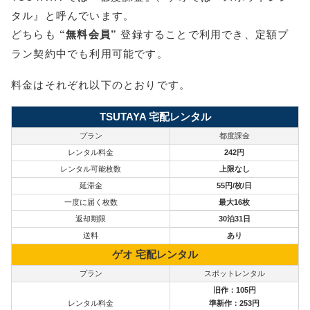
タル』と呼んでいます。
どちらも
“無料会員”
登録することで利用でき、定額プ
ラン契約中でも利用可能です。
料金はそれぞれ以下のとおりです。
TSUTAYA 宅配レンタル
プラン
都度課金
レンタル料金
242円
レンタル可能枚数
上限なし
延滞金
55円/枚/日
一度に届く枚数
最大16枚
返却期限
30泊31日
送料
あり
ゲオ 宅配レンタル
プラン
スポットレンタル
旧作：105円
レンタル料金
準新作：253円