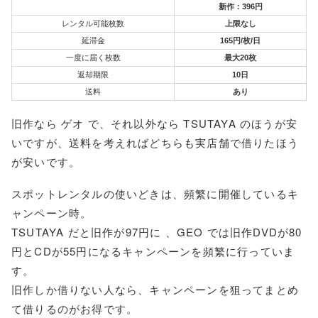
新作：396円
レンタル可能枚数
上限なし
延滞金
165円/枚/日
一度に届く枚数
最大20枚
返却期限
10日
送料
あり
旧作なら ゲオ で、それ以外なら TSUTAYA のほうが安
いですが、送料を考えればどちらも実店舗で借りたほう
が安いです。
スポットレンタルの使いどきは、頻繁に開催しているキ
ャンペーン時。
TSUTAYA だと旧作が97円に 、GEO では旧作DVDが80
円とCDが55円になるキャンペーンを頻繁に行っていま
す。
旧作しか借りない人なら、キャンペーンを狙ってまとめ
て借りるのがお得です。