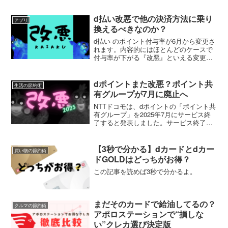
ていませんか？しかし、DAZN には通常
の料金より安く利用できる方法がいくつ
かあるのです。この記事では、DAZN を
d払い改悪で他の決済方法に乗り
アプリ
最大...
換えるべきなのか？
d払い のポイント付与率が6月から変更さ
れます。内容的にはほとんどのケースで
付与率が下がる『改悪』といえる変更で
す。そこでこの記事では、改悪後の d払
い に使い続ける価値があるのか、他のス
マホ決済サービス（PayPayなど）に乗り
dポイントまた改悪？ポイント共
生活の節約術
換えるべき...
有グループが7月に廃止へ
NTTドコモは、dポイントの「ポイント共
有グループ」を2025年7月にサービス終
了すると発表しました。サービス終了以
降は、現在の「dポイントを送る」サービ
スに自動送付機能を追加することで、ポ
イント共有サービスの代替にできるそう
【3秒で分かる】dカードとdカー
買い物の節約術
です。改悪の内...
ドGOLDはどっちがお得？
この記事を読めば3秒で分かるよ。
まだそのカードで給油してるの？
クルマの節約術
アポロステーションで“損しな
い”クレカ選び決定版