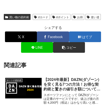
買い物の節約術
dカード
dポイント
お得
使い道
シェアする
X
Facebook
はてブ
LINE
コピー
関連記事
【2024年最新】DAZN(ダゾーン)
ネットの節約術
を安く見る7つの方法！お得な契
約術と驚きの値引き額について解
説
スポーツファンにとって DAZNダゾーン
は定番のサービスですが、値上げ後の月
額 4,200円（税込）はかなり高いと感じ