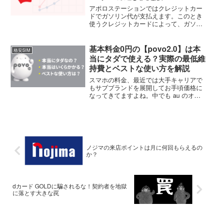
アポロステーションではクレジットカー
ドでガソリン代が支払えます。このとき
使うクレジットカードによって、ガソリ
ン値引きやポイント還元に大きな差が出
ます。この記事では、アポロステーショ
ンでガソリン代がお得になるオススメの
基本料金0円の【povo2.0】は本
格安SIM
クレジットカードの紹介と...
当にタダで使える？実際の最低維
持費とベストな使い方を解説
スマホの料金、最近では大手キャリアで
もサブブランドを展開してお手頃価格に
なってきてますよね。中でも au のオン
ライン専用プラン「povo2.0」は、基本料
金がなんと0円から使えます。povo2.0 は
一度契約したらずっと無料で使えるの
か？...
ノジマの来店ポイントは月に何回もらえるの
か？
dカード GOLDに騙されるな！契約者を地獄
に落とす大きな罠