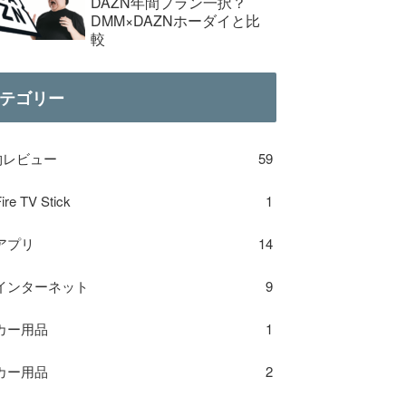
DAZN年間プラン一択？
DMM×DAZNホーダイと比
較
テゴリー
物レビュー
59
ire TV Stick
1
アプリ
14
インターネット
9
カー用品
1
カー用品
2