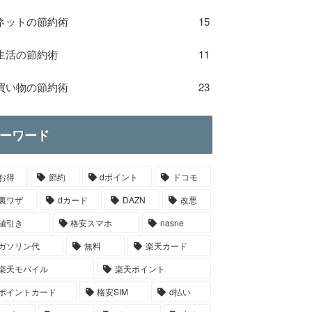
ネットの節約術
15
生活の節約術
11
買い物の節約術
23
ーワード
お得
節約
dポイント
ドコモ
裏ワザ
dカード
DAZN
改悪
値引き
格安スマホ
nasne
ガソリン代
無料
楽天カード
楽天モバイル
楽天ポイント
ポイントカード
格安SIM
d払い