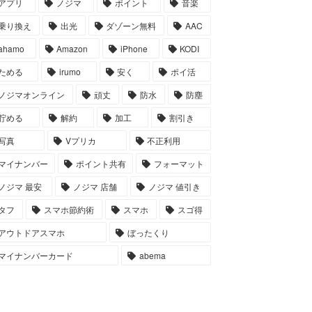
アプリ
ノジマ
ポイント
音楽
乗り換え
出光
ダゾーン無料
AAC
ahamo
Amazon
iPhone
KODI
ためる
irumo
安く
ポイ活
ノジマオンライン
頑丈
防水
防塵
貯める
解約
加工
割引き
写真
Vプリカ
不正利用
マイナンバー
ポイント共有
フォーマット
ノジマ 最安
ノジマ 店舗
ノジマ 値引き
タフ
スマホ節約術
スマホ
スゴ得
アウトドアスマホ
ぼったくり
マイナンバーカード
abema