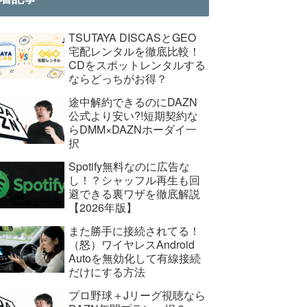
TSUTAYA DISCASとGEO
宅配レンタルを徹底比較！
CDをスポットレンタルする
ならどっちがお得？
途中解約できるのにDAZN
公式より安い?!短期契約な
らDMM×DAZNホーダイ一
択
Spotify無料なのに広告な
し！？シャッフル再生も回
避できる裏ワザを徹底解説
【2026年版】
また勝手に接続されてる！
（怒）ワイヤレスAndroid
Autoを無効化して有線接続
だけにする方法
プロ野球＋Jリーグ視聴なら