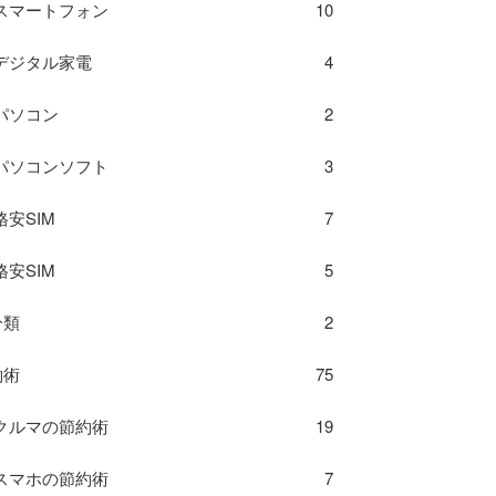
スマートフォン
10
デジタル家電
4
パソコン
2
パソコンソフト
3
格安SIM
7
格安SIM
5
分類
2
約術
75
クルマの節約術
19
スマホの節約術
7